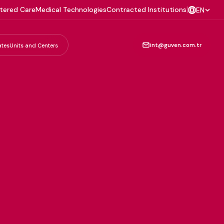
tered Care
Medical Technologies
Contracted Institutions
|
EN
int@guven.com.tr
ates
Units and Centers