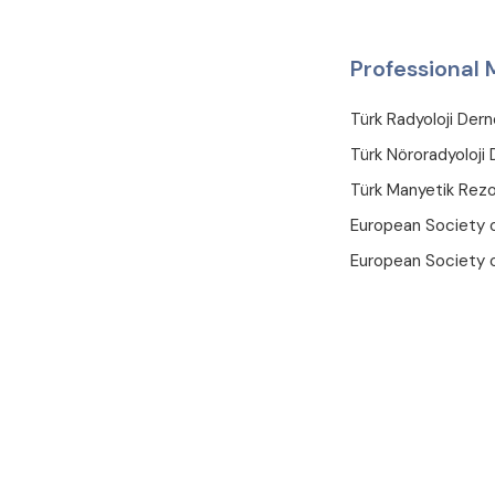
Professional
Türk Radyoloji Dern
Türk Nöroradyoloji 
Türk Manyetik Rez
European Society o
European Society 
Courses and 