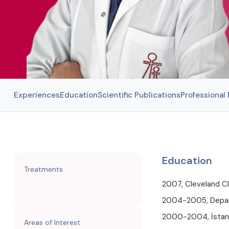
Experiences
Education
Scientific Publications
Professiona
Education
Treatments
2007, Cleveland Cl
2004-2005, Departm
2000-2004, İstanbul
Areas of Interest