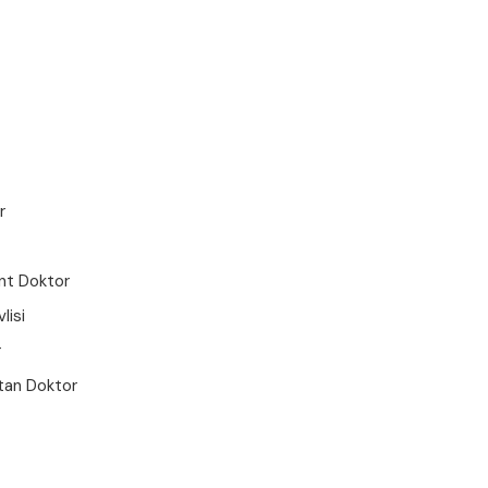
r
ent Doktor
lisi
r
stan Doktor