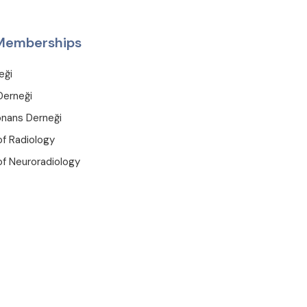
 Memberships
eği
Derneği
onans Derneği
f Radiology
of Neuroradiology
Conferences