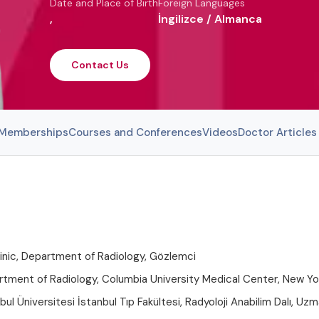
Date and Place of Birth
Foreign Languages
,
İngilizce / Almanca
Contact Us
l Memberships
Courses and Conferences
Videos
Doctor Articles
inic, Department of Radiology, Gözlemci
ent of Radiology, Columbia University Medical Center, New Yor
 Üniversitesi İstanbul Tıp Fakültesi, Radyoloji Anabilim Dalı, Uzma