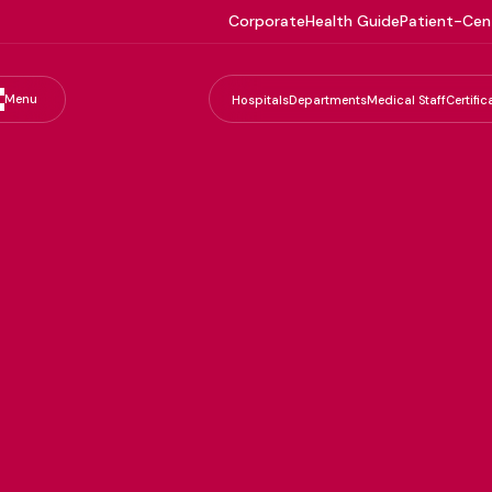
Corporate
Health Guide
Patient-Cen
Menu
Hospitals
Departments
Medical Staff
Certific