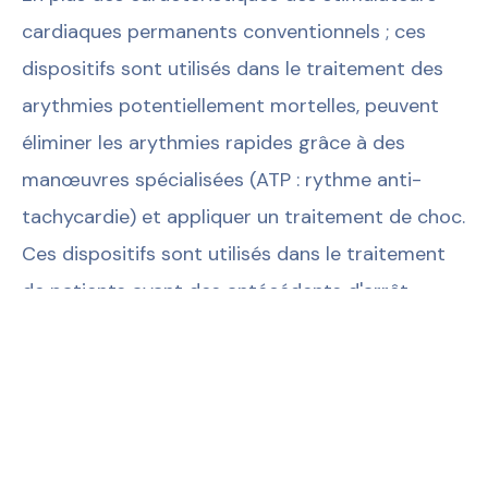
cardiaques permanents conventionnels ; ces
dispositifs sont utilisés dans le traitement des
arythmies potentiellement mortelles, peuvent
éliminer les arythmies rapides grâce à des
manœuvres spécialisées (ATP : rythme anti-
tachycardie) et appliquer un traitement de choc.
Ces dispositifs sont utilisés dans le traitement
de patients ayant des antécédents d'arrêt
cardiaque ou d'arythmie pouvant conduire à un
arrêt cardiaque (tachycardie ventriculaire, etc.)
ou de patients présentant un risque de telles
conditions. Bien que la taille des appareils DAI
varie selon la marque et le modèle, ils mesurent