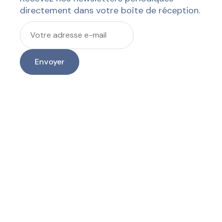
directement dans votre boîte de réception.
Envoyer
J'accepte de m'abonner à la newsletter et de la recevoir à
l'adresse e-mail que j'ai fournie.
De génération en génération, la vie