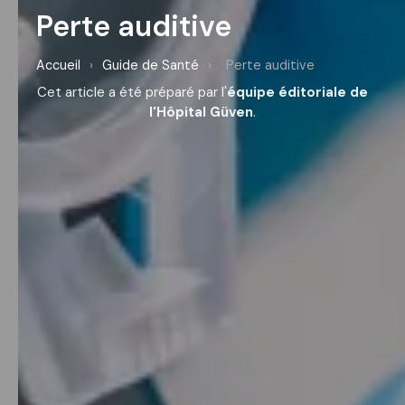
Perte auditive
Accueil
›
Guide de Santé
›
Perte auditive
Cet article a été préparé par l'
équipe éditoriale de
l'Hôpital Güven
.