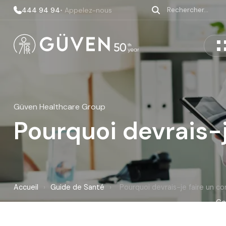
444 94 94
• Appelez-nous
Güven Healthcare Group
Pourquoi devrais-j
Accueil
›
Guide de Santé
›
Pourquoi devrais-je faire un co
Cet