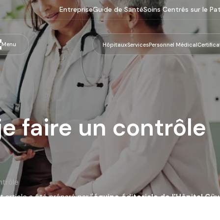
Entreprise
Guide de Santé
Soins Centrés sur le Pa
Menu
Hôpitaux
Services
Personnel Médical
Certifica
e faire un contrôle
ntrôle
 article a été préparé par l'
équipe éditoriale de l'Hôpital Gü