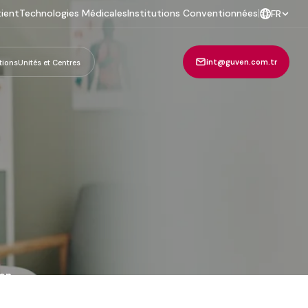
tient
Technologies Médicales
Institutions Conventionnées
|
FR
int@guven.com.tr
tions
Unités et Centres
ven
.