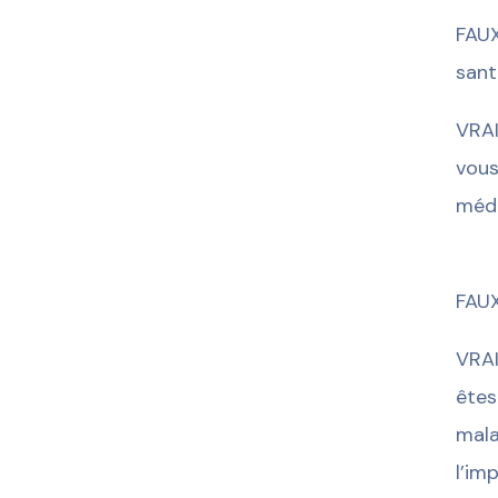
FAUX
sant
VRAI
vous
méde
FAUX
VRAI
êtes
mala
l’im