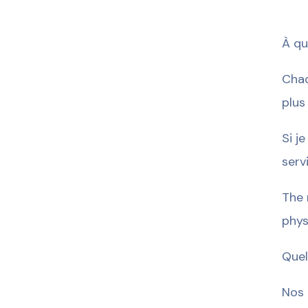
À qu
Chaq
plus
Si j
serv
The 
phys
Quel
Nos 