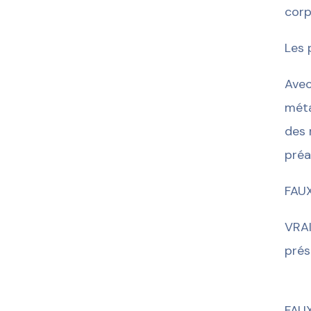
corp
Les 
Avec
méta
des 
préa
FAUX
VRAI
pré
FAUX