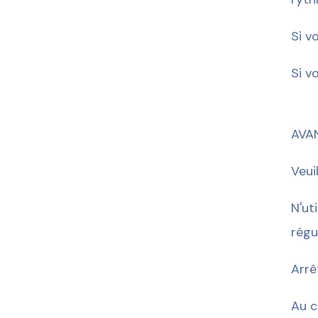
Si v
Si v
AVA
Veui
N'ut
régu
Arrê
Au c