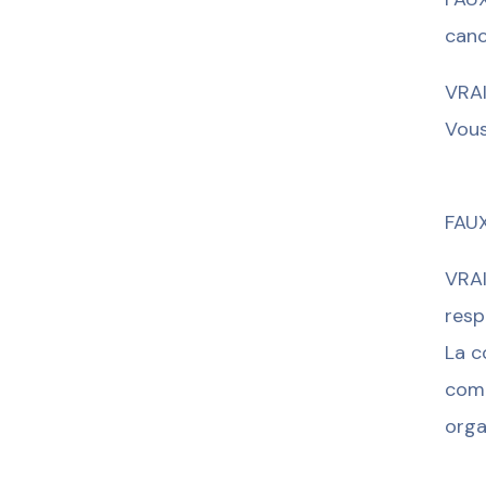
canc
VRAI
Vous
FAUX
VRAI
resp
La c
comm
orga