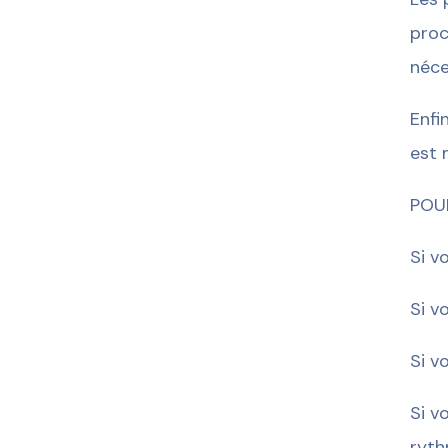
proc
néce
Enfi
est 
POU
Si v
Si v
Si v
Si v
ryth