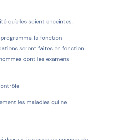
ité qu'elles soient enceintes.
e programme, la fonction
tions seront faites en fonction
/hommes dont les examens
contrôle
cement les maladies qui ne
oi devrais-je passer un scanner du