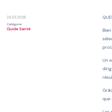
QUE
24.03.2026
Catégorie :
Guide Santé
Bien
séle
proc
Un e
diri
résu
Grâc
que 
Les 