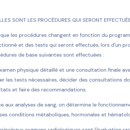
LLES SONT LES PROCÉDURES QUI SERONT EFFECTUÉE
 que les procédures changent en fonction du progra
ctionné et des tests qui seront effectués, lors d'un p
édures de base suivantes sont effectuées :
xamen physique détaillé et une consultation finale a
ger les tests nécessaires, décider des consultations d
ltats et faire des recommandations.
e aux analyses de sang, on détermine le fonctionnemen
ses conditions métaboliques, hormonales et hématol
principaux examens radiologiques sont l'évaluation ra