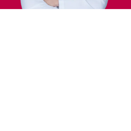
Traitements
Traitement endoscopique des
saignements gastro-intestinaux
(sclérothérapie, clips)
Traitement par injection d'hémorroïdes
Polypectomie endoscopique
Biopsie du foie