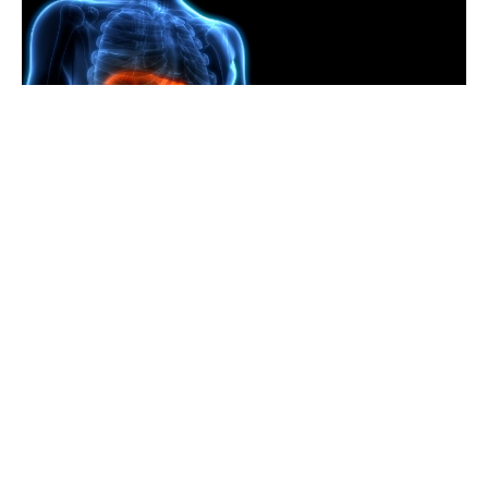
Guide de Santé
Les ballonnements et l'indigestion
peuvent être des signes de maladies
du foie ou de la vésicule biliaire