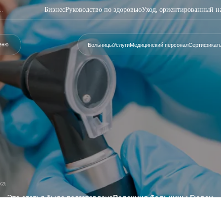
Бизнес
Руководство по здоровью
Уход, ориентированный н
еню
Больницы
Услуги
Медицинский персонал
Сертификат
ха
Эта статья была подготовлена
Редакция больницы Гювен
.