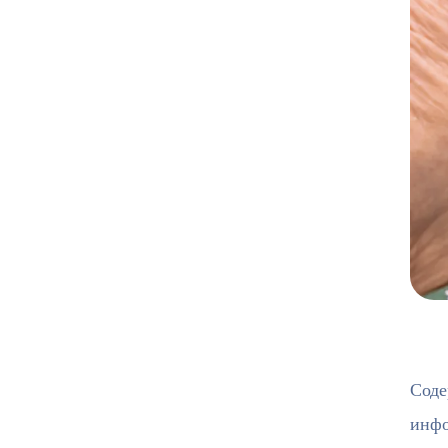
Соде
инфо