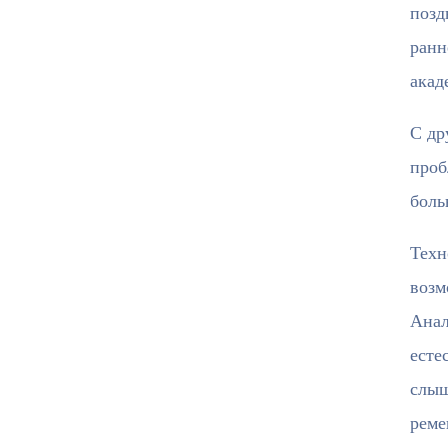
позд
ранн
акад
С др
проб
боль
Техн
возм
Анал
есте
слыш
реме