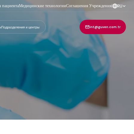
а пациента
Медицинские технологии
Соглашения Учреждения
|
RU
int@guven.com.tr
ы
Подразделения и центры