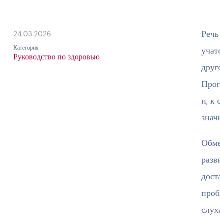
Речь
24.03.2026
Категория :
учат
Руководство по здоровью
друг
Прог
и, к
знач
Обме
разв
дост
проб
слух