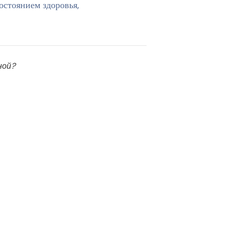
остоянием здоровья,
ной?