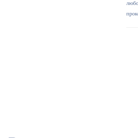
любо
прок