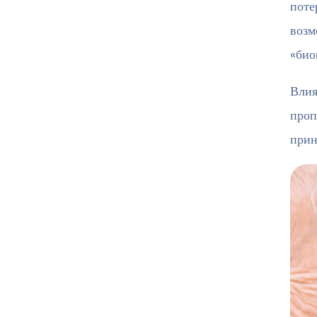
поте
возм
«био
Влия
проп
прин