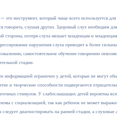
 — это инструмент, который чаще всего используется дл
ся говорить, слушая других. Здоровый слух необходим дл
ой стороны, потеря слуха мешает младенцам и младенцам 
рессирование нарушения слуха приводит к более сильны
 сожалению, самостоятельное обучение говорению невозмо
ительной стадии.
н информацией ограничен у детей, которые не могут общ
итие и творческие способности подвергаются отрицатель
аточных стимулов. У слабослышащих детей вероятны всп
лемы с социализацией, так как ребенок не может выража
а следует диагностировать на ранней стадии, а слуховые 