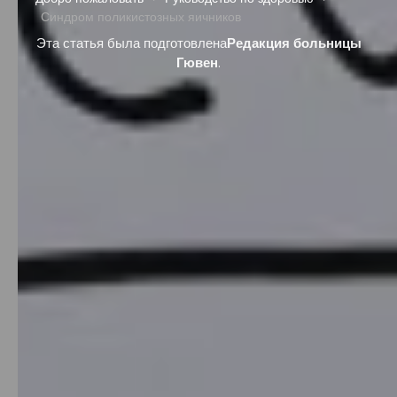
Синдром поликистозных яичников
Эта статья была подготовлена
Редакция больницы
Гювен
.