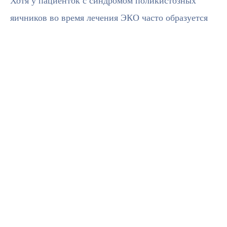
Хотя у пациенток с синдромом поликистозных
яичников во время лечения ЭКО часто образуется
обильное количество ооцитов, они часто
сталкиваются с проблемами качества яйцеклеток.
Эта проблема обычно связана с уровнем андрогенов
в яичниках, и для решения этой проблемы
используются многие методы, включая, помимо
прочего, протоколы стимуляции низкими дозами,
использование пероральных контрацептивов и
отказ от гонадтропинов, содержащих ЛГ.
Приостановка стимуляции яичников на один или
пару дней, ожидание, пока уровень эстрадиола
снизится ниже критического уровня (выбег) и
стимуляция овуляции с помощью агониста ГнРГ —