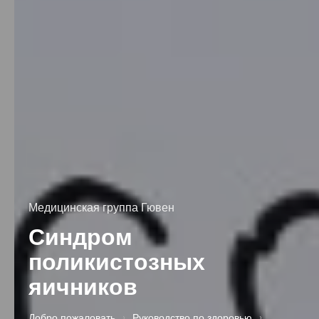
Медицинская группа Гювен
Синдром
поликистозных
яичников
Добро пожаловать
›
Руководство по здоровью
›