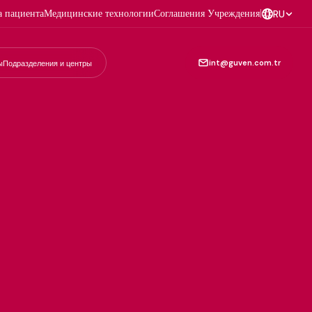
а пациента
Медицинские технологии
Соглашения Учреждения
|
RU
int@guven.com.tr
ы
Подразделения и центры