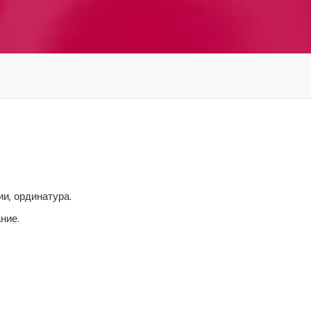
и, ординатура.
ние.