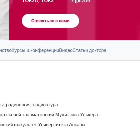
ТОК30, ТОК31
İngilizce
Связаться с нами
нство
Курсы и конференции
Видео
Статьи доктора
ы, радиология, ординатура
ца скорой травматологии Мухиттина Улькера.
нский факультет Университета Анкары.