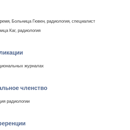
емя, Больница Гювен, радиология, специалист
ица Каг, радиология
ликации
ациональных журналах
льное членство
ция радиологии
ференции