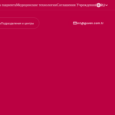
а пациента
Медицинские технологии
Соглашения Учреждения
|
RU
int@guven.com.tr
ы
Подразделения и центры