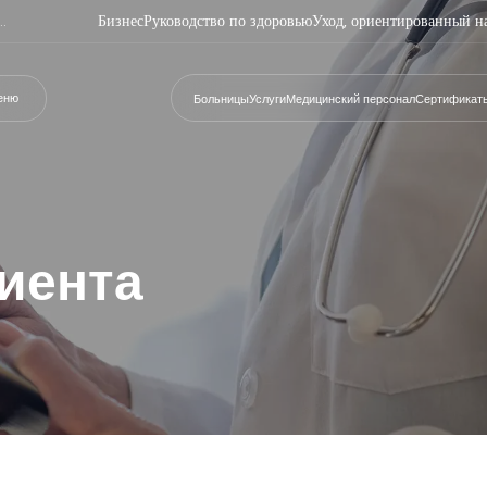
Бизнес
Руководство по здоровью
Уход, ориентированный н
еню
Больницы
Услуги
Медицинский персонал
Сертификат
иента