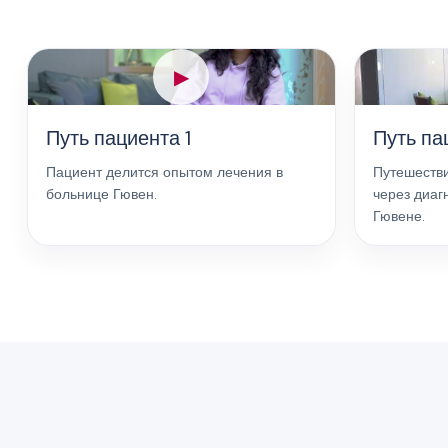
▶
Путь пациента 1
Путь па
Пациент делится опытом лечения в
Путешеств
больнице Гювен.
через диаг
Гювене.