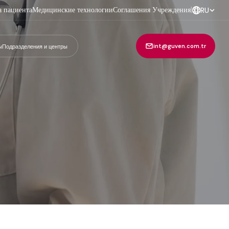
а пациента
Медицинские технологии
Соглашения Учреждения
|
RU
int@guven.com.tr
ы
Подразделения и центры