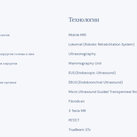
Технологии
ология
Mobile MRI
Lokomat (Robotic Rehabilitation System)
хирургия головы и шеи
Ultrasonography
ая хирургия
Mammography Unit
EUS (Endoscopic Ultrasound)
ии органов
EBUS (Endobronchial Ultrasound)
Micro Ultrasound Guided Transperineal Bi
FibroScan
3 Tesla MR
PET/CT
TrueBeam STx