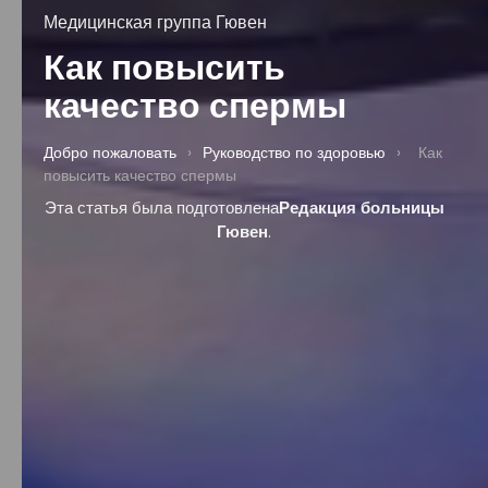
Медицинская группа Гювен
Как повысить
качество спермы
Добро пожаловать
›
Руководство по здоровью
›
Как
повысить качество спермы
Эта статья была подготовлена
Редакция больницы
Гювен
.