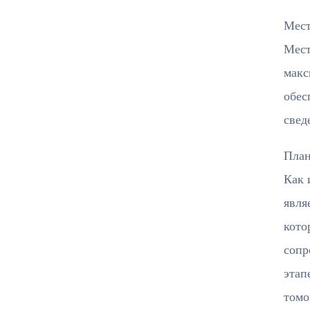
Мест
Мест
макс
обес
свед
План
Как 
явля
кото
сопр
этап
томо