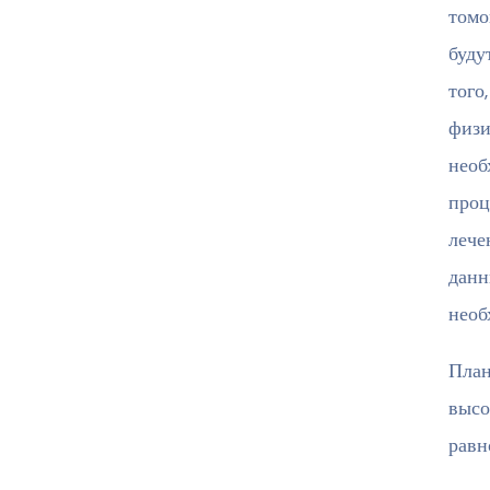
томо
буду
того
физи
необ
проц
лече
данн
необ
План
высо
равн