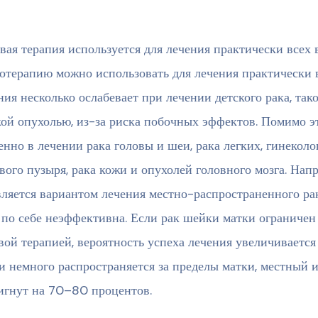
вая терапия используется для лечения практически всех 
отерапию можно использовать для лечения практически вс
ния несколько ослабевает при лечении детского рака, так
ой опухолью, из-за риска побочных эффектов. Помимо эт
енно в лечении рака головы и шеи, рака легких, гинекол
вого пузыря, рака кожи и опухолей головного мозга. Нап
вляется вариантом лечения местно-распространенного ра
 по себе неэффективна. Если рак шейки матки ограничен
вой терапией, вероятность успеха лечения увеличивается
и немного распространяется за пределы матки, местный 
игнут на 70–80 процентов.