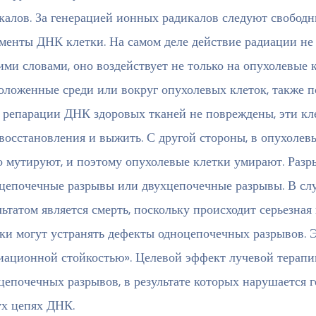
калов. За генерацией ионных радикалов следуют свобод
менты ДНК клетки. На самом деле действие радиации не 
ими словами, оно воздействует не только на опухолевые к
оложенные среди или вокруг опухолевых клеток, также 
 репарации ДНК здоровых тканей не повреждены, эти кл
восстановления и выжить. С другой стороны, в опухоле
о мутируют, и поэтому опухолевые клетки умирают. Раз
цепочечные разрывы или двухцепочечные разрывы. В слу
льтатом является смерть, поскольку происходит серьезная
ки могут устранять дефекты одноцепочечных разрывов. Э
иационной стойкостью». Целевой эффект лучевой терапи
цепочечных разрывов, в результате которых нарушается 
ух цепях ДНК.