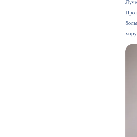
Луче
Прот
боль
хиру