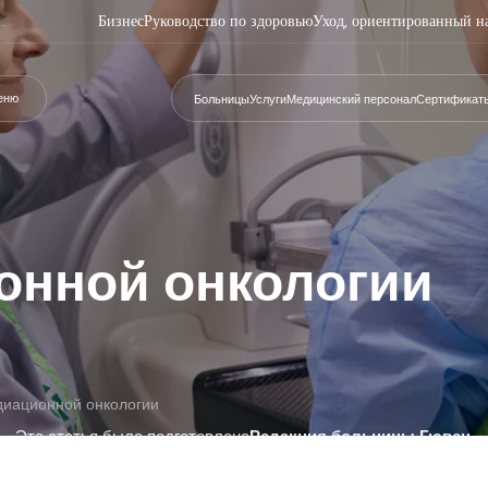
Бизнес
Руководство по здоровью
Уход, ориентированный н
еню
Больницы
Услуги
Медицинский персонал
Сертификат
онной онкологии
иационной онкологии
Эта статья была подготовлена
Редакция больницы Гювен
.