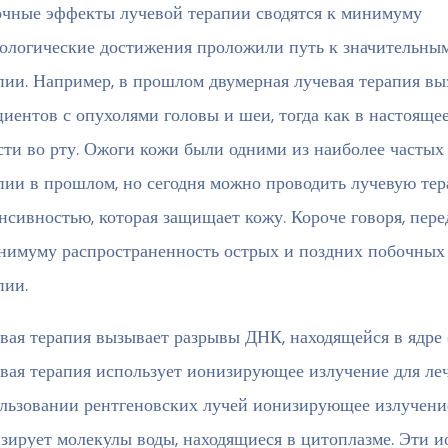
чные эффекты лучевой терапии сводятся к минимуму
ологические достижения проложили путь к значительным
пии. Например, в прошлом двумерная лучевая терапия вы
циентов с опухолями головы и шеи, тогда как в настояще
сти во рту. Ожоги кожи были одними из наиболее часты
пии в прошлом, но сегодня можно проводить лучевую те
нсивностью, которая защищает кожу. Короче говоря, пере
нимуму распространенность острых и поздних побочных 
пии.
вая терапия вызывает разрывы ДНК, находящейся в ядре
вая терапия использует ионизирующее излучение для ле
льзовании рентгеновских лучей ионизирующее излучение
зирует молекулы воды, находящиеся в цитоплазме. Эти 