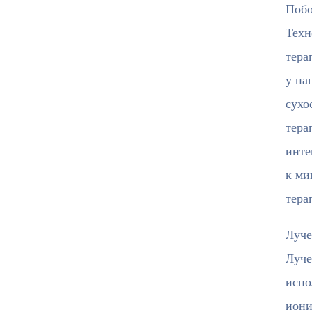
Побо
Техн
тера
у па
сухо
тера
инте
к ми
тера
Луче
Луче
испо
иони