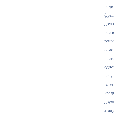
ради
фраг
друг
расп
гены
само
част
одно
резу
Клет
«рад
двух
в дв