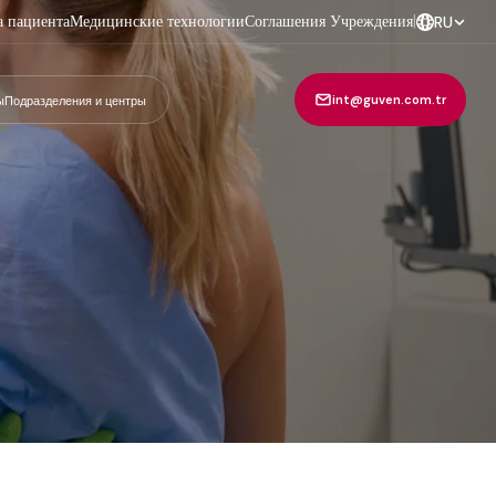
а пациента
Медицинские технологии
Соглашения Учреждения
|
RU
int@guven.com.tr
ы
Подразделения и центры