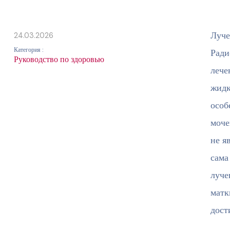
Луче
24.03.2026
Категория :
Ради
Руководство по здоровью
лече
жидк
особ
моче
не я
сама
луче
матк
дост