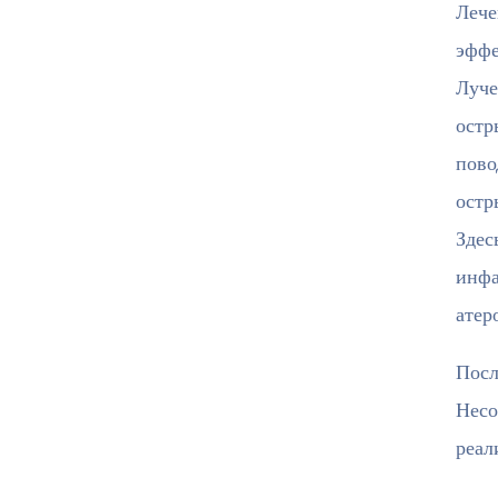
Лече
эффе
Луче
остр
пово
остр
Здес
инфа
атер
Посл
Несо
реал