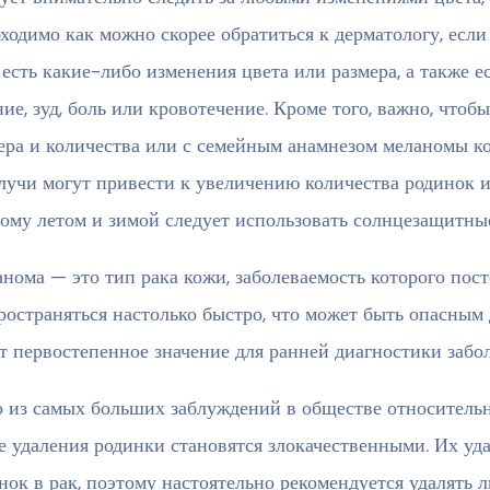
ходимо как можно скорее обратиться к дерматологу, если
 есть какие-либо изменения цвета или размера, а также е
ие, зуд, боль или кровотечение. Кроме того, важно, что
ера и количества или с семейным анамнезом меланомы ко
учи могут привести к увеличению количества родинок и
ому летом и зимой следует использовать солнцезащитны
нома — это тип рака кожи, заболеваемость которого пост
ространяться настолько быстро, что может быть опасным 
т первостепенное значение для ранней диагностики забо
 из самых больших заблуждений в обществе относительно
е удаления родинки становятся злокачественными. Их уд
нок в рак, поэтому настоятельно рекомендуется удалять 