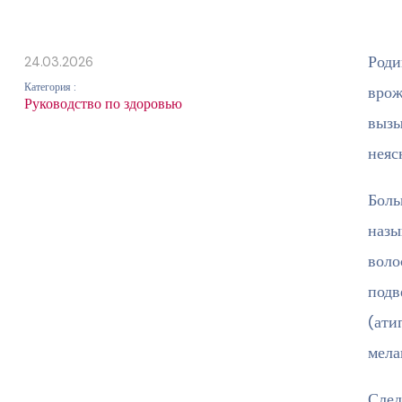
Роди
24.03.2026
Категория :
врож
Руководство по здоровью
вызы
неяс
Боль
назы
воло
подв
(ати
мела
След