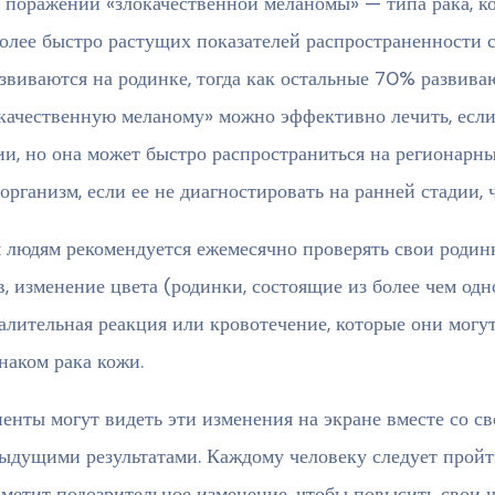
поражений «злокачественной меланомы» — типа рака, к
олее быстро растущих показателей распространенности с
звиваются на родинке, тогда как остальные 70% развива
качественную меланому» можно эффективно лечить, если
ии, но она может быстро распространиться на регионарны
 организм, если ее не диагностировать на ранней стадии, 
 людям рекомендуется ежемесячно проверять свои родин
в, изменение цвета (родинки, состоящие из более чем одн
алительная реакция или кровотечение, которые они могу
наком рака кожи.
енты могут видеть эти изменения на экране вместе со св
ыдущими результатами. Каждому человеку следует пройти
аметит подозрительное изменение, чтобы повысить свои