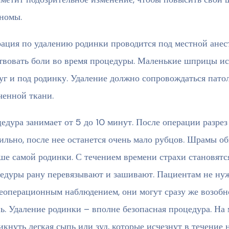
номы.
ация по удалению родинки проводится под местной анест
твовать боли во время процедуры. Маленькие шприцы ис
уг и под родинку. Удаление должно сопровождаться пат
ченной ткани.
едура занимает от 5 до 10 минут. После операции разре
ильно, после нее останется очень мало рубцов. Шрамы о
ше самой родинки. С течением времени страхи становятс
едуры рану перевязывают и зашивают. Пациентам не нуж
еоперационным наблюдением, они могут сразу же возоб
ь. Удаление родинки – вполне безопасная процедура. На
икнуть легкая сыпь или зуд, которые исчезнут в течение 