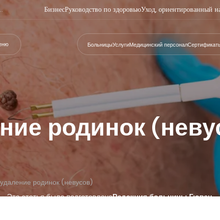
Бизнес
Руководство по здоровью
Уход, ориентированный н
еню
Больницы
Услуги
Медицинский персонал
Сертификат
ние родинок (неву
 удаление родинок (невусов)
Эта статья была подготовлена
Редакция больницы Гювен
.