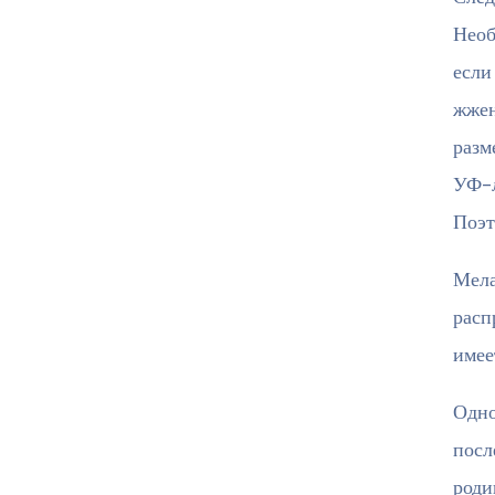
Необ
если
жжен
разм
УФ-л
Поэт
Мела
расп
имее
Одно
посл
роди