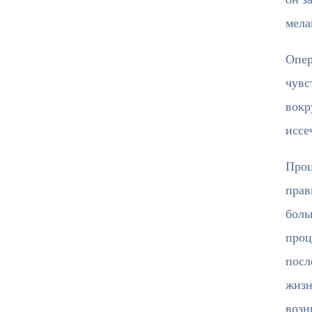
мела
Опер
чувс
вокр
иссе
Проц
прав
боль
проц
посл
жизн
возн