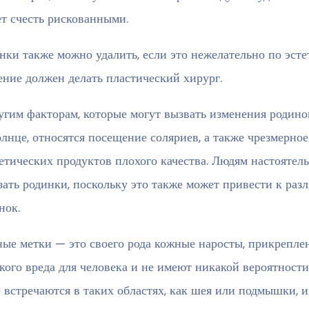
т счесть рискованными.
нки также можно удалить, если это нежелательно по эст
ение должен делать пластический хирург.
угим факторам, которые могут вызвать изменения родин
олнце, относятся посещение соляриев, а также чрезмерно
етических продуктов плохого качества. Людям настоятель
зать родинки, поскольку это также может привести к р
нок.
ые метки — это своего рода кожные наросты, прикреплен
кого вреда для человека и не имеют никакой вероятност
 встречаются в таких областях, как шея или подмышки, 