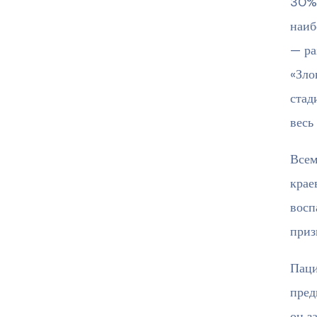
30% 
наиб
— ра
«Зло
стад
весь
Всем
крае
восп
приз
Паци
пред
он з