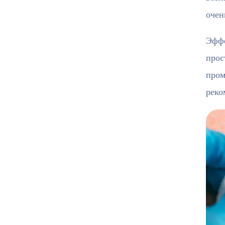
очен
Эффе
прос
пром
реко