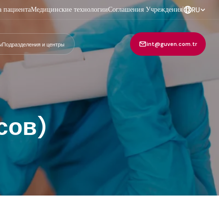
а пациента
Медицинские технологии
Соглашения Учреждения
|
RU
int@guven.com.tr
ы
Подразделения и центры
сов)