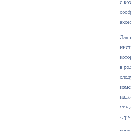
с во
сооб
аксе
Для 
инст
кото
в ро
след
изме
надл
стад
дерм