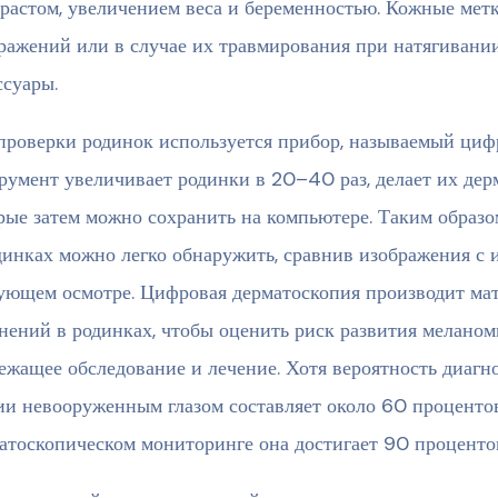
зрастом, увеличением веса и беременностью. Кожные мет
ражений или в случае их травмирования при натягивани
ссуары.
проверки родинок используется прибор, называемый циф
румент увеличивает родинки в 20–40 раз, делает их дер
рые затем можно сохранить на компьютере. Таким образ
динках можно легко обнаружить, сравнив изображения с
ующем осмотре. Цифровая дерматоскопия производит ма
нений в родинках, чтобы оценить риск развития меланом
ежащее обследование и лечение. Хотя вероятность диагн
ии невооруженным глазом составляет около 60 проценто
атоскопическом мониторинге она достигает 90 проценто