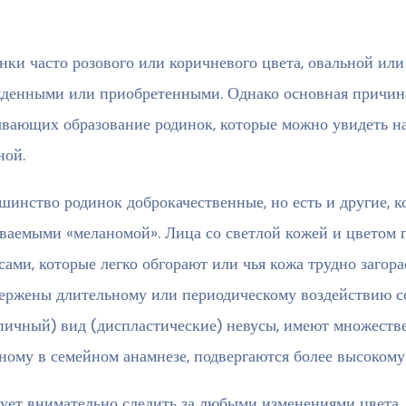
нки часто розового или коричневого цвета, овальной ил
денными или приобретенными. Однако основная причин
вающих образование родинок, которые можно увидеть на 
ной.
шинство родинок доброкачественные, но есть и другие, к
ваемыми «меланомой». Лица со светлой кожей и цветом 
сами, которые легко обгорают или чья кожа трудно загор
ержены длительному или периодическому воздействию с
пичный) вид (диспластические) невусы, имеют множест
ному в семейном анамнезе, подвергаются более высокому 
ует внимательно следить за любыми изменениями цвета,