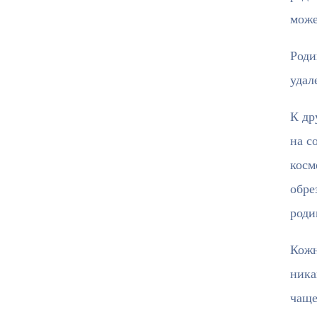
може
Роди
удал
К др
на с
косм
обре
роди
Кожн
ника
чаще