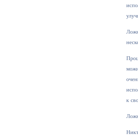
испо
улуч
Ложн
неск
Проц
можн
очен
испо
к св
Ложн
Никт