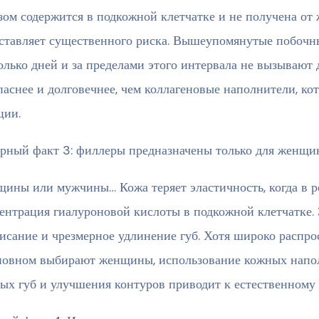
зом содержится в подкожной клетчатке и не получена от
ставляет существенного риска. Вышеупомянутые побочн
олько дней и за пределами этого интервала не вызывают д
паснее и долговечнее, чем коллагеновые наполнители, ко
ции.
рный факт 3: филлеры предназначены только для женщи
ины или мужчины… Кожа теряет эластичность, когда в ре
ентрация гиалуроновой кислоты в подкожной клетчатке. 
исание и чрезмерное удлинение губ. Хотя широко распро
новном выбирают женщины, использование кожных наполн
ых губ и улучшения контуров приводит к естественному 