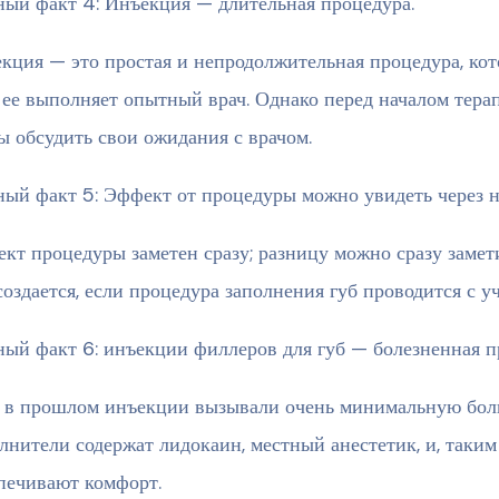
ый факт 4: Инъекция — длительная процедура.
кция — это простая и непродолжительная процедура, кот
 ее выполняет опытный врач. Однако перед началом терап
ы обсудить свои ожидания с врачом.
ый факт 5: Эффект от процедуры можно увидеть через н
кт процедуры заметен сразу; разницу можно сразу замети
создается, если процедура заполнения губ проводится с 
ый факт 6: инъекции филлеров для губ — болезненная п
 в прошлом инъекции вызывали очень минимальную боль
лнители содержат лидокаин, местный анестетик, и, таки
печивают комфорт.