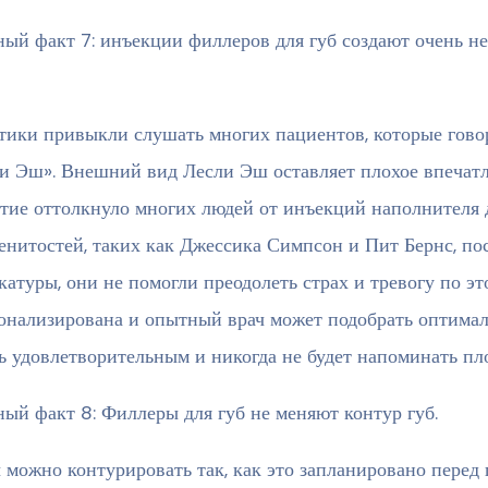
ый факт 7: инъекции филлеров для губ создают очень н
тики привыкли слушать многих пациентов, которые говоря
и Эш». Внешний вид Лесли Эш оставляет плохое впечатл
тие оттолкнуло многих людей от инъекций наполнителя д
енитостей, таких как Джессика Симпсон и Пит Бернс, по
катуры, они не помогли преодолеть страх и тревогу по э
онализирована и опытный врач может подобрать оптималь
ь удовлетворительным и никогда не будет напоминать п
ый факт 8: Филлеры для губ не меняют контур губ.
 можно контурировать так, как это запланировано перед