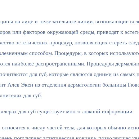
ины на лице и нежелательные линии, возникающие вслед
оров или факторов окружающей среды, приводят к эстет
ество эстетических процедур, позволяющих стереть сле
олезненным способом. Процедуры, в которых используют
ются наиболее распространенными. Процедуры дермально
почитаются для губ, которые являются одними из самых 
нт Алев Экен из отделения дерматологии больницы Гюв
лнителях для губ.
ллерах для губ существует много ложной информации.
 относятся к числу частей тела, для которых обычно исп
очень популярная эстетическая новинка, позволяющая ув