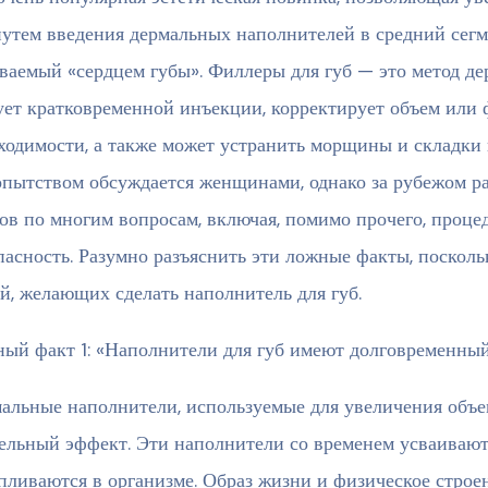
путем введения дермальных наполнителей в средний сегм
ваемый «сердцем губы». Филлеры для губ — это метод де
ует кратковременной инъекции, корректирует объем или 
ходимости, а также может устранить морщины и складки в
пытством обсуждается женщинами, однако за рубежом р
ов по многим вопросам, включая, помимо прочего, процед
пасность. Разумно разъяснить эти ложные факты, поскол
й, желающих сделать наполнитель для губ.
ый факт 1: «Наполнители для губ имеют долговременны
альные наполнители, используемые для увеличения объем
ельный эффект. Эти наполнители со временем усваивают
пливаются в организме. Образ жизни и физическое строен