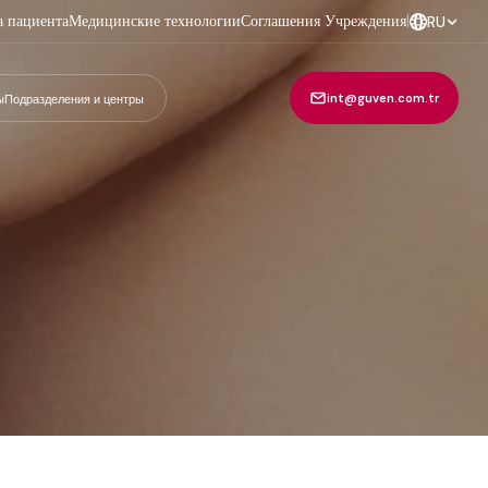
а пациента
Медицинские технологии
Соглашения Учреждения
|
RU
int@guven.com.tr
ы
Подразделения и центры