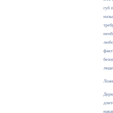
губ 
назы
треб
необ
любо
факт
безо
люде
Ложн
Дерм
длит
нака