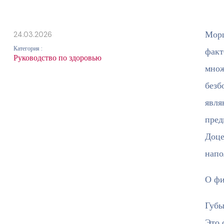
Морщ
24.03.2026
Категория :
факт
Руководство по здоровью
множ
безб
явля
пред
Доце
напо
О фи
Губы
Это 