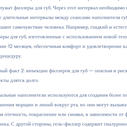
лужат филлеры для губ. Через этот интервал необходимо
е длительные интервалы между сеансами наполнителя гу
шают самочувствие человека. Например, гладкий и естес
еры для губ, изготовленные с использованием новой те
ние 12 месяцев, обеспечивая комфорт и удовлетворение ка
процедуру.
ый факт 2: инъекции филлеров для губ — опасная и рис
кты длятся долго.
альные наполнители используются для создания более п
анения морщин и линий вокруг рта, но они могут вызыва
ая отечность, покраснение или синяки, в зависимости от
века. С другой стороны, гель-филлер содержит гиалуроно