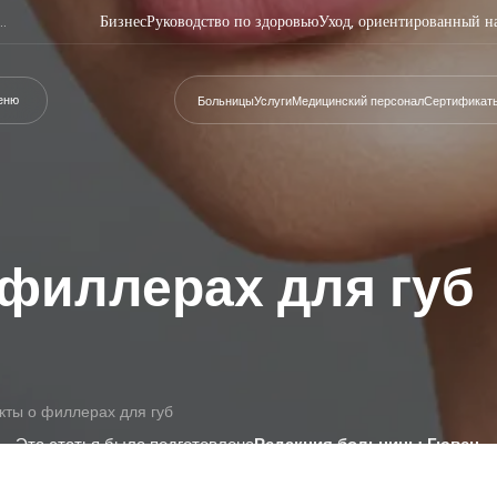
Бизнес
Руководство по здоровью
Уход, ориентированный н
еню
Больницы
Услуги
Медицинский персонал
Сертификат
филлерах для губ
ты о филлерах для губ
Эта статья была подготовлена
Редакция больницы Гювен
.