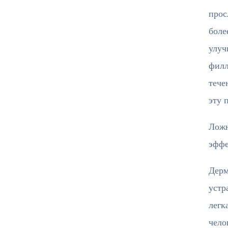
прос
боле
улуч
филл
тече
эту 
Ложн
эффе
Дерм
устр
легк
чело