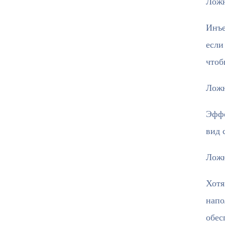
Ложн
Инъе
если
чтоб
Ложн
Эффе
вид 
Ложн
Хотя
напо
обес