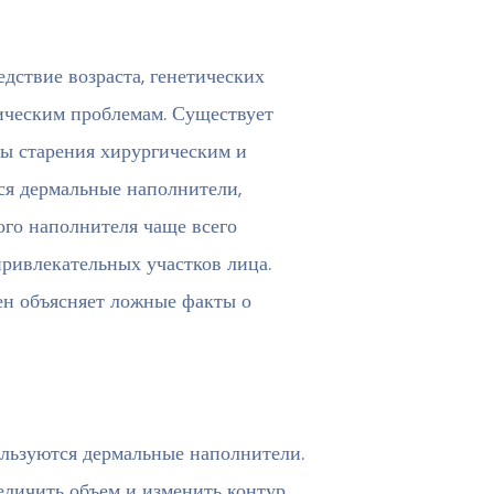
ствие возраста, генетических
ическим проблемам. Существует
ды старения хирургическим и
ся дермальные наполнители,
го наполнителя чаще всего
привлекательных участков лица.
ен объясняет ложные факты о
ользуются дермальные наполнители.
еличить объем и изменить контур