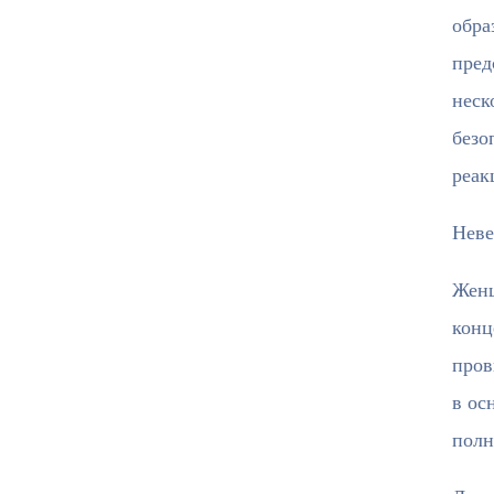
обра
пред
неск
безо
реак
Неве
Женщ
конц
пров
в ос
полн