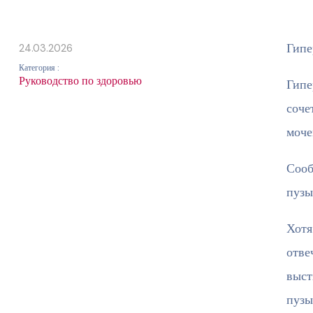
Гипе
24.03.2026
Категория :
Руководство по здоровью
Гипе
соче
моче
Сооб
пузы
Хотя
отве
выст
пузы