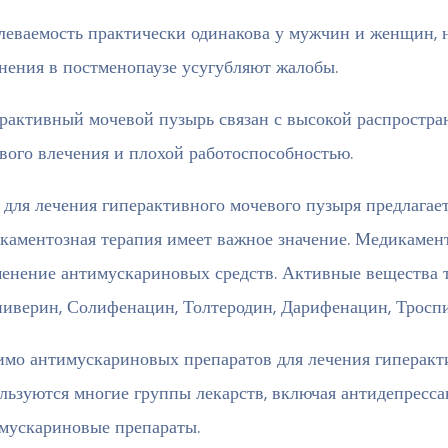
леваемость практически одинакова у мужчин и женщин, 
нения в постменопаузе усугубляют жалобы.
рактивный мочевой пузырь связан с высокой распростра
вого влечения и плохой работоспособностью.
 для лечения гиперактивного мочевого пузыря предлагае
каментозная терапия имеет важное значение. Медикамент
енение антимускариновых средств. Активные вещества т
иверин, Солифенацин, Толтеродин, Дарифенацин, Тросп
мо антимускариновых препаратов для лечения гиперакт
льзуются многие группы лекарств, включая антидепресса
мускариновые препараты.