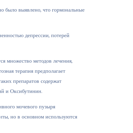
но было выявлено, что гормональные
ненностью депрессии, потерей
тся множество методов лечения,
озная терапия предполагает
аких препаратов содержат
ий и Оксибутинин.
ивного мочевого пузыря
нты, но в основном используются