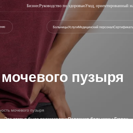
Бизнес
Руководство по здоровью
Уход, ориентированный н
еню
Больницы
Услуги
Медицинский персонал
Сертификат
 мочевого пузыря
ность мочевого пузыря
Эта статья была подготовлена
Редакция больницы Гювен
.