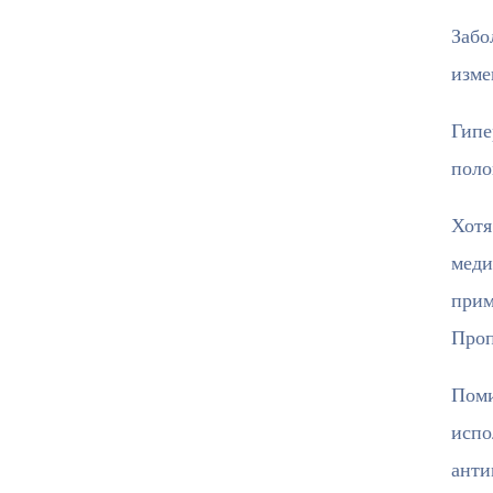
Забо
изме
Гипе
поло
Хотя
меди
прим
Проп
Поми
испо
анти