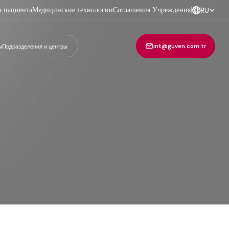
а пациента
Медицинские технологии
Соглашения Учреждения
|
RU
int@guven.com.tr
ы
Подразделения и центры