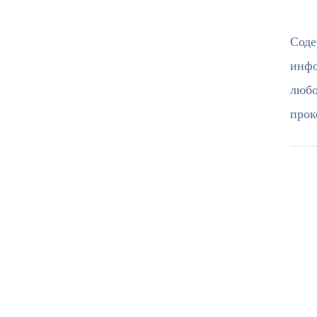
Соде
инфо
любо
прок