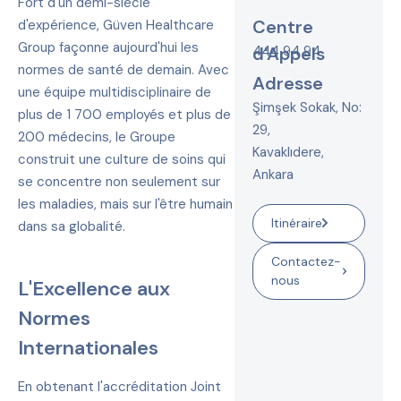
Fort d'un demi-siècle
Centre
d'expérience, Güven Healthcare
Group façonne aujourd'hui les
d'Appels
444 94 94
normes de santé de demain. Avec
Adresse
une équipe multidisciplinaire de
Şimşek Sokak, No:
plus de 1 700 employés et plus de
29,
200 médecins, le Groupe
Kavaklıdere,
construit une culture de soins qui
Ankara
se concentre non seulement sur
les maladies, mais sur l'être humain
Itinéraire
dans sa globalité.
Contactez-
nous
L'Excellence aux
Normes
Internationales
En obtenant l'accréditation Joint